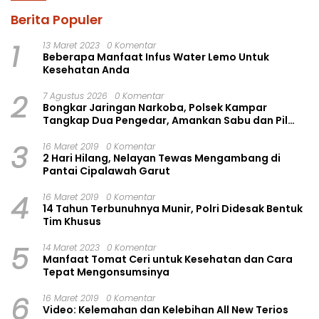
Berita Populer
1
13 Maret 2023
0 Komentar
Beberapa Manfaat Infus Water Lemo Untuk
Kesehatan Anda
2
7 Agustus 2026
0 Komentar
Bongkar Jaringan Narkoba, Polsek Kampar
Tangkap Dua Pengedar, Amankan Sabu dan Pil
Ekstasi
3
16 Maret 2019
0 Komentar
2 Hari Hilang, Nelayan Tewas Mengambang di
Pantai Cipalawah Garut
4
16 Maret 2019
0 Komentar
14 Tahun Terbunuhnya Munir, Polri Didesak Bentuk
Tim Khusus
5
14 Maret 2023
0 Komentar
Manfaat Tomat Ceri untuk Kesehatan dan Cara
Tepat Mengonsumsinya
6
16 Maret 2019
0 Komentar
Video: Kelemahan dan Kelebihan All New Terios