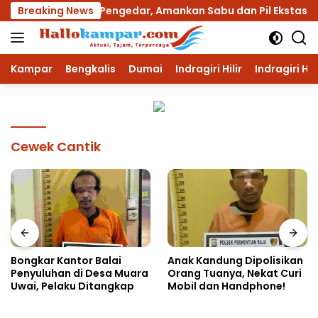
Langsung
 Tangkap Dua Pengedar, Amankan Sabu dan Pil Ekstasi
Breaking News
ke
konten
Kampar
Bengkalis
Dumai
Indragiri Hilir
Indragiri Hu
Cewek Cantik
Bongkar Kantor Balai
Anak Kandung Dipolisikan
Penyuluhan di Desa Muara
Orang Tuanya, Nekat Curi
Uwai, Pelaku Ditangkap
Mobil dan Handphone!