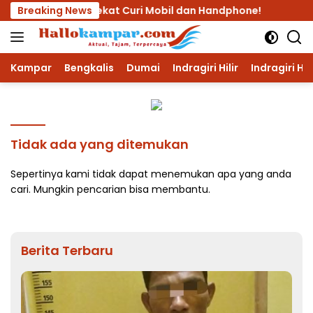
Langsung
ng Tuanya, Nekat Curi Mobil dan Handphone!
Breaking News
Lagi, P
ke
konten
Kampar
Bengkalis
Dumai
Indragiri Hilir
Indragiri Hu
Tidak ada yang ditemukan
Sepertinya kami tidak dapat menemukan apa yang anda
cari. Mungkin pencarian bisa membantu.
Berita Terbaru