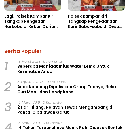
Lagi, Polsek Kampar Kiri
Polsek Kampar Kiri
Tangkap Pengedar
Tangkap Pengedar dan
Narkoba di Kebun Durian
Kurir Sabu-sabu di Desa
Ista 15 Paket sabu-sabu
Kebun Durian
Berita Populer
1
13 Maret 2023
0 Komentar
Beberapa Manfaat Infus Water Lemo Untuk
Kesehatan Anda
2
5 Agustus 2026
0 Komentar
Anak Kandung Dipolisikan Orang Tuanya, Nekat
Curi Mobil dan Handphone!
3
16 Maret 2019
0 Komentar
2 Hari Hilang, Nelayan Tewas Mengambang di
Pantai Cipalawah Garut
4
16 Maret 2019
0 Komentar
14 Tahun Terbunuhnya Munir, Polri Didesak Bentuk