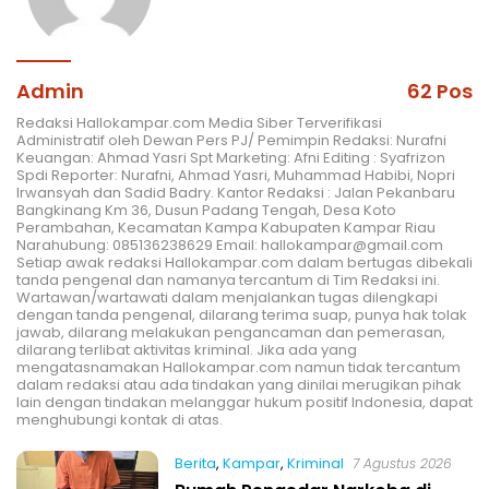
Admin
62 Pos
Redaksi Hallokampar.com Media Siber Terverifikasi
Administratif oleh Dewan Pers PJ/ Pemimpin Redaksi: Nurafni
Keuangan: Ahmad Yasri Spt Marketing: Afni Editing : Syafrizon
Spdi Reporter: Nurafni, Ahmad Yasri, Muhammad Habibi, Nopri
Irwansyah dan Sadid Badry. Kantor Redaksi : Jalan Pekanbaru
Bangkinang Km 36, Dusun Padang Tengah, Desa Koto
Perambahan, Kecamatan Kampa Kabupaten Kampar Riau
Narahubung: 085136238629 Email: hallokampar@gmail.com
Setiap awak redaksi Hallokampar.com dalam bertugas dibekali
tanda pengenal dan namanya tercantum di Tim Redaksi ini.
Wartawan/wartawati dalam menjalankan tugas dilengkapi
dengan tanda pengenal, dilarang terima suap, punya hak tolak
jawab, dilarang melakukan pengancaman dan pemerasan,
dilarang terlibat aktivitas kriminal. Jika ada yang
mengatasnamakan Hallokampar.com namun tidak tercantum
dalam redaksi atau ada tindakan yang dinilai merugikan pihak
lain dengan tindakan melanggar hukum positif Indonesia, dapat
menghubungi kontak di atas.
Berita
,
Kampar
,
Kriminal
7 Agustus 2026