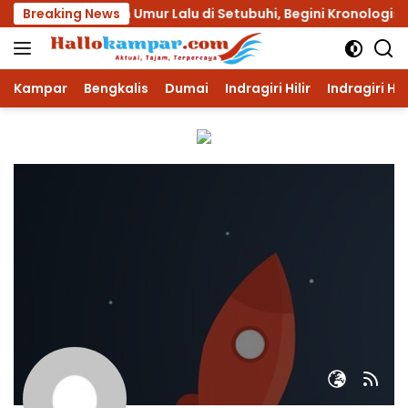
Langsung
a Anak Dibawah Umur Lalu di Setubuhi, Begini Kronologisnya!!
Breaking News
ke
konten
Kampar
Bengkalis
Dumai
Indragiri Hilir
Indragiri Hu