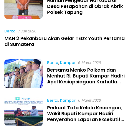
Rumah Pengedar Narkoba di
Desa Petapahan di Obrak Abrik
Polsek Tapung
Berita
7 Juli 2026
MAN 2 Pekanbaru Akan Gelar TEDx Youth Pertama
di Sumatera
Berita
,
Kampar
6 Maret 2026
Bersama Menko Polkam dan
Menhut RI, Bupati Kampar Hadiri
Apel Kesiapsiagaan Karhutla
Riau 2026 di Lanud Roesmin
Nurjadin
Berita
,
Kampar
6 Maret 2026
Perkuat Tata Kelola Keuangan,
Wakil Bupati Kampar Hadiri
Penyerahan Laporan Eksekutif
BPKP dan Entry Meeting
Anggaran 2026