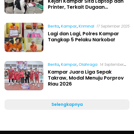
Kejari Kampar Sita Laptop dan
Printer, Terkait Dugaan
Penyelewengan KUR Bank BUMN
Berita
,
Kampar
,
Kriminal
17 September 2025
Lagi dan Lagi, Polres Kampar
Tangkap 5 Pelaku Narkoba!
Berita
,
Kampar
,
Olahraga
14 September
2025
Kampar Juara Liga Sepak
Takraw, Modal Menuju Porprov
Riau 2026
Selengkapnya