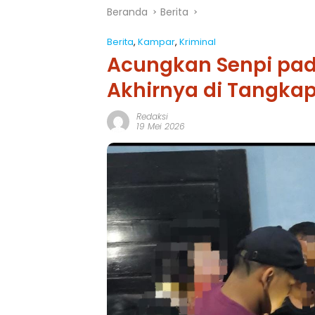
Beranda
Berita
Berita
,
Kampar
,
Kriminal
Acungkan Senpi pad
Akhirnya di Tangka
Redaksi
19 Mei 2026