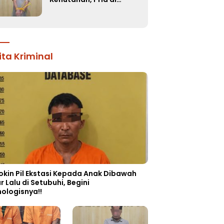
Kampar Kiri Ternyata
Simpan 37 Butir Pil
Ekstasi di Mobil
ita Kriminal
okin Pil Ekstasi Kepada Anak Dibawah
 Lalu di Setubuhi, Begini
ologisnya!!