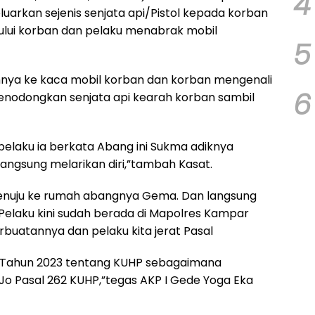
4
uarkan sejenis senjata api/Pistol kepada korban
lui korban dan pelaku menabrak mobil
5
nya ke kaca mobil korban dan korban mengenali
6
 menodongkan senjata api kearah korban sambil
 pelaku ia berkata Abang ini Sukma adiknya
angsung melarikan diri,”tambah Kasat.
enuju ke rumah abangnya Gema. Dan langsung
 Pelaku kini sudah berada di Mapolres Kampar
atannya dan pelaku kita jerat Pasal
1 Tahun 2023 tentang KUHP sebagaimana
Jo Pasal 262 KUHP,”tegas AKP I Gede Yoga Eka