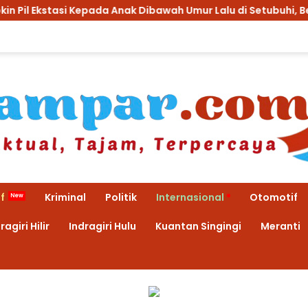
Anak Dibawah Umur Lalu di Setubuhi, Begini Kronologisnya!!
f
Kriminal
Politik
Internasional
Otomotif
ragiri Hilir
Indragiri Hulu
Kuantan Singingi
Meranti