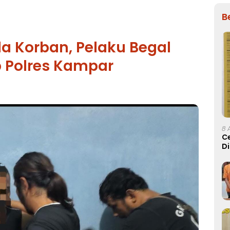
B
a Korban, Pelaku Begal
p Polres Kampar
8 
Ce
Di
Kr