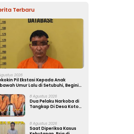
erita Terbaru
Agustus 2026
kokin Pil Ekstasi Kepada Anak
bawah Umur Lalu di Setubuhi, Begini
onologisnya!!
8 Agustus 2026
Dua Pelaku Narkoba di
Tangkap Di Desa Koto
Perambahan, Sita
Puluhan Paket Sabu-
sabu
8 Agustus 2026
Saat Diperiksa Kasus
Kehutanan, Pria di