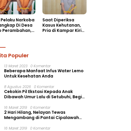
 Pelaku Narkoba
Saat Diperiksa
Tangkap Di Desa
Kasus Kehutanan,
o Perambahan,
Pria di Kampar Kiri
 Puluhan Paket
Ternyata Simpan 37
u-sabu
Butir Pil Ekstasi di
Mobil
ita Populer
13 Maret 2023
0 Komentar
Beberapa Manfaat Infus Water Lemo
Untuk Kesehatan Anda
8 Agustus 2026
0 Komentar
Cekokin Pil Ekstasi Kepada Anak
Dibawah Umur Lalu di Setubuhi, Begini
Kronologisnya!!
16 Maret 2019
0 Komentar
2 Hari Hilang, Nelayan Tewas
Mengambang di Pantai Cipalawah
Garut
16 Maret 2019
0 Komentar