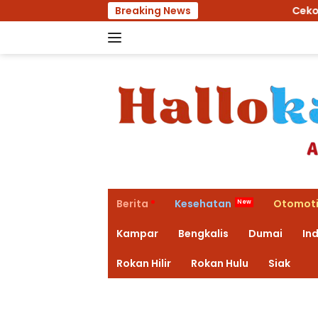
Langsung
Breaking News
Cekokin Pil Ekstasi Kepada 
ke
konten
Berita
Kesehatan
Otomoti
Kampar
Bengkalis
Dumai
Ind
Rokan Hilir
Rokan Hulu
Siak