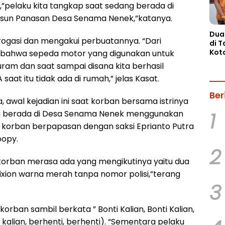
,”pelaku kita tangkap saat sedang berada di
usun Panasan Desa Senama Nenek,”katanya.
Dua
terogasi dan mengakui perbuatannya. “Dari
di 
Kot
 bahwa sepeda motor yang digunakan untuk
Sita
ram dan saat sampai disana kita berhasil
Sab
at itu tidak ada di rumah,” jelas Kasat.
Ber
 awal kejadian ini saat korban bersama istrinya
1
ng berada di Desa Senama Nenek menggunakan
dai korban berpapasan dengan saksi Eprianto Putra
oopy.
2
korban merasa ada yang mengikutinya yaitu dua
ion warna merah tanpa nomor polisi,”terang
3
orban sambil berkata ” Bonti Kalian, Bonti Kalian,
ti kalian, berhenti, berhenti). “Sementara pelaku