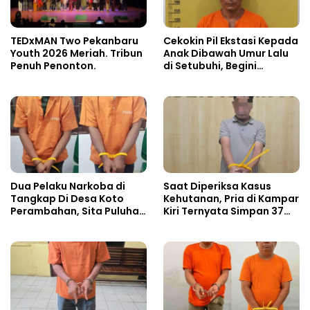
TEDxMAN Two Pekanbaru
Cekokin Pil Ekstasi Kepada
Youth 2026 Meriah. Tribun
Anak Dibawah Umur Lalu
Penuh Penonton.
di Setubuhi, Begini
Kronologisnya!!
Dua Pelaku Narkoba di
Saat Diperiksa Kasus
Tangkap Di Desa Koto
Kehutanan, Pria di Kampar
Perambahan, Sita Puluhan
Kiri Ternyata Simpan 37
Paket Sabu-sabu
Butir Pil Ekstasi di Mobil