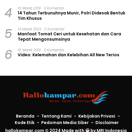
4
16 Maret 2019
0 Komentar
14 Tahun Terbunuhnya Munir, Polri Didesak Bentuk
Tim Khusus
5
14 Maret 2023
0 Komentar
Manfaat Tomat Ceri untuk Kesehatan dan Cara
Tepat Mengonsumsinya
6
16 Maret 2019
0 Komentar
Video: Kelemahan dan Kelebihan All New Terios
Beranda
Tentang Kami
Kebijakan Privasi
Kode Etik
Pedoman Media Siber
Disclaimer
hallokampar.com © 2024 Made with
by
MRI Indonesia