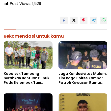
Post Views:
1,529
Rekomendasi untuk kamu
Kapolsek Tambang
Jaga Kondusivitas Malam,
Serahkan Bantuan Pupuk
Tim Raga Polres Kampar
Pada Kelompok Tani
Patroli Kawasan Ramai
Dalam Rangka
hingga Lingkar Kantor
Swasembada Pangan
Bupati