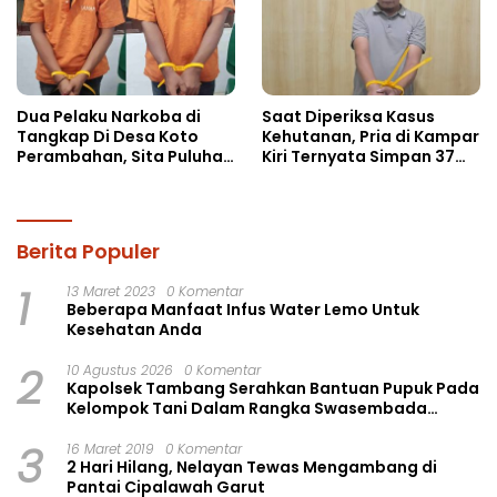
Dua Pelaku Narkoba di
Saat Diperiksa Kasus
Tangkap Di Desa Koto
Kehutanan, Pria di Kampar
Perambahan, Sita Puluhan
Kiri Ternyata Simpan 37
Paket Sabu-sabu
Butir Pil Ekstasi di Mobil
Berita Populer
1
13 Maret 2023
0 Komentar
Beberapa Manfaat Infus Water Lemo Untuk
Kesehatan Anda
2
10 Agustus 2026
0 Komentar
Kapolsek Tambang Serahkan Bantuan Pupuk Pada
Kelompok Tani Dalam Rangka Swasembada
Pangan
3
16 Maret 2019
0 Komentar
2 Hari Hilang, Nelayan Tewas Mengambang di
Pantai Cipalawah Garut