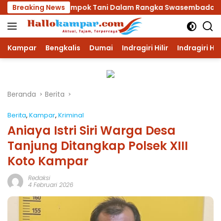
Langsung
ada Kelompok Tani Dalam Rangka Swasembada Pangan
Breaking News
ke
konten
Kampar
Bengkalis
Dumai
Indragiri Hilir
Indragiri Hu
Beranda
Berita
Berita
,
Kampar
,
Kriminal
Aniaya Istri Siri Warga Desa
Tanjung Ditangkap Polsek XIII
Koto Kampar
Redaksi
4 Februari 2026