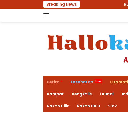
Langsung
Breaking News
Rumah Pengedar Nar
ke
konten
Berita
Kesehatan
Otomoti
Kampar
Bengkalis
Dumai
Ind
Rokan Hilir
Rokan Hulu
Siak