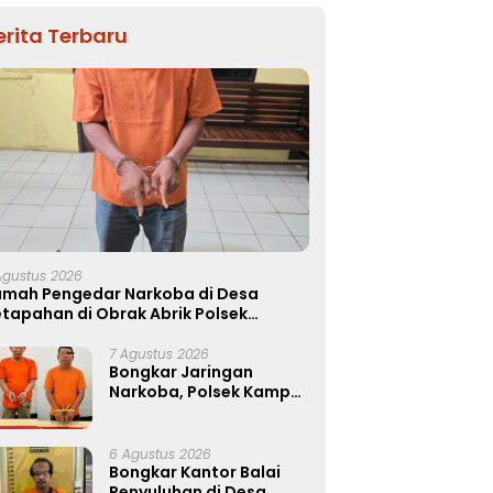
erita Terbaru
Agustus 2026
umah Pengedar Narkoba di Desa
tapahan di Obrak Abrik Polsek
apung
7 Agustus 2026
Bongkar Jaringan
Narkoba, Polsek Kampar
Tangkap Dua Pengedar,
Amankan Sabu dan Pil
Ekstasi
6 Agustus 2026
Bongkar Kantor Balai
Penyuluhan di Desa