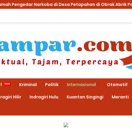
koba di Desa Petapahan di Obrak Abrik Polsek Tapung
f
Kriminal
Politik
Internasional
Otomotif
ragiri Hilir
Indragiri Hulu
Kuantan Singingi
Meranti