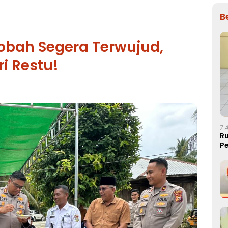
B
bah Segera Terwujud,
i Restu!
7 
R
Pe
T