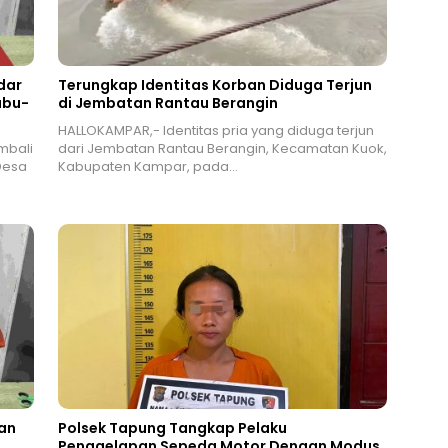
dar
Terungkap Identitas Korban Diduga Terjun
abu-
di Jembatan Rantau Berangin
HALLOKAMPAR,- Identitas pria yang diduga terjun
mbali
dari Jembatan Rantau Berangin, Kecamatan Kuok,
Desa
Kabupaten Kampar, pada…
an
Polsek Tapung Tangkap Pelaku
Penggelapan Sepeda Motor Dengan Modus