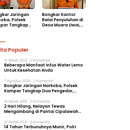
gkar Jaringan
Bongkar Kantor
koba, Polsek
Balai Penyuluhan di
par Tangkap
Desa Muara Uwai,
 Pengedar,
Pelaku Ditangkap
nkan Sabu dan
Ekstasi
ita Populer
13 Maret 2023
0 Komentar
Beberapa Manfaat Infus Water Lemo
Untuk Kesehatan Anda
7 Agustus 2026
0 Komentar
Bongkar Jaringan Narkoba, Polsek
Kampar Tangkap Dua Pengedar,
Amankan Sabu dan Pil Ekstasi
16 Maret 2019
0 Komentar
2 Hari Hilang, Nelayan Tewas
Mengambang di Pantai Cipalawah
Garut
16 Maret 2019
0 Komentar
14 Tahun Terbunuhnya Munir, Polri