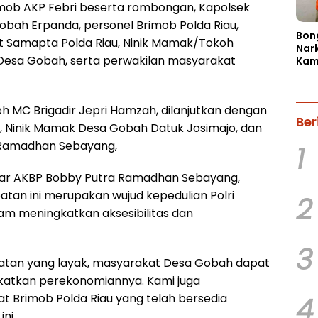
mob AKP Febri beserta rombongan, Kapolsek
bah Erpanda, personel Brimob Polda Riau,
Bon
Dit Samapta Polda Riau, Ninik Mamak/Tokoh
Nar
Desa Gobah, serta perwakilan masyarakat
Kam
Dua
Ama
Pil 
 MC Brigadir Jepri Hamzah, dilanjutkan dengan
Ber
 Ninik Mamak Desa Gobah Datuk Josimajo, dan
 Ramadhan Sebayang,
1
ar AKBP Bobby Putra Ramadhan Sebayang,
an ini merupakan wujud kepedulian Polri
2
am meningkatkan aksesibilitas dan
3
atan yang layak, masyarakat Desa Gobah dapat
gkatkan perekonomiannya. Kami juga
4
 Brimob Polda Riau yang telah bersedia
ni.