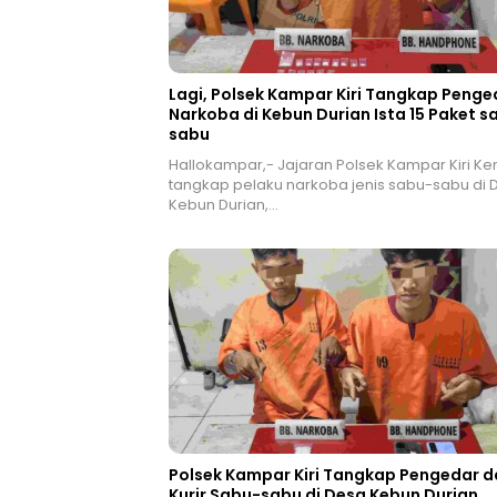
Lagi, Polsek Kampar Kiri Tangkap Penge
Narkoba di Kebun Durian Ista 15 Paket s
sabu
Hallokampar,- Jajaran Polsek Kampar Kiri Ke
tangkap pelaku narkoba jenis sabu-sabu di 
Kebun Durian,…
Polsek Kampar Kiri Tangkap Pengedar d
Kurir Sabu-sabu di Desa Kebun Durian