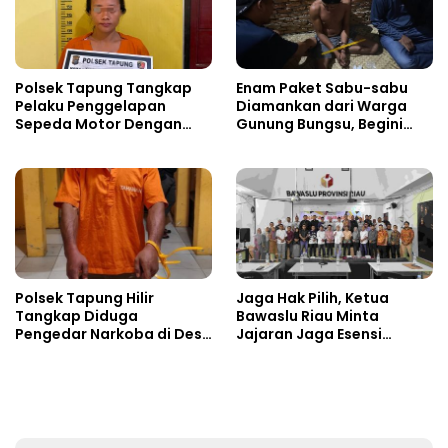
Polsek Tapung Tangkap
Enam Paket Sabu-sabu
Pelaku Penggelapan
Diamankan dari Warga
Sepeda Motor Dengan
Gunung Bungsu, Begini
Modus Pinjam
Nasibnya Sekarang!
Polsek Tapung Hilir
Jaga Hak Pilih, Ketua
Tangkap Diduga
Bawaslu Riau Minta
Pengedar Narkoba di Desa
Jajaran Jaga Esensi
Kota Bangun
Lembaga