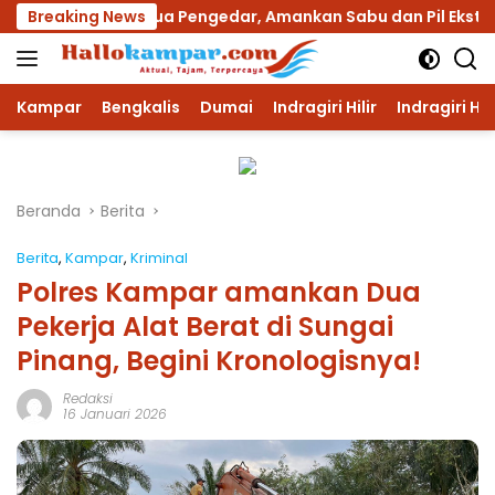
Langsung
angkap Dua Pengedar, Amankan Sabu dan Pil Ekstasi
Breaking News
ke
konten
Kampar
Bengkalis
Dumai
Indragiri Hilir
Indragiri Hu
Beranda
Berita
Berita
,
Kampar
,
Kriminal
Polres Kampar amankan Dua
Pekerja Alat Berat di Sungai
Pinang, Begini Kronologisnya!
Redaksi
16 Januari 2026