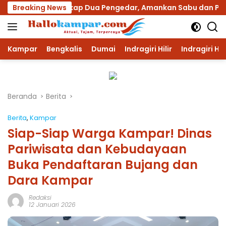
Langsung
ar Tangkap Dua Pengedar, Amankan Sabu dan Pil Ekstasi
Breaking News
ke
konten
Kampar
Bengkalis
Dumai
Indragiri Hilir
Indragiri Hu
Beranda
Berita
Berita
,
Kampar
Siap-Siap Warga Kampar! Dinas
Pariwisata dan Kebudayaan
Buka Pendaftaran Bujang dan
Dara Kampar
Redaksi
12 Januari 2026