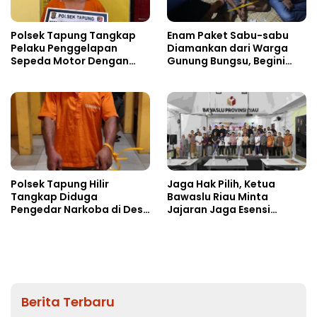
Polsek Tapung Tangkap
Enam Paket Sabu-sabu
Pelaku Penggelapan
Diamankan dari Warga
Sepeda Motor Dengan
Gunung Bungsu, Begini
Modus Pinjam
Nasibnya Sekarang!
Polsek Tapung Hilir
Jaga Hak Pilih, Ketua
Tangkap Diduga
Bawaslu Riau Minta
Pengedar Narkoba di Desa
Jajaran Jaga Esensi
Kota Bangun
Lembaga
Berita Terbaru