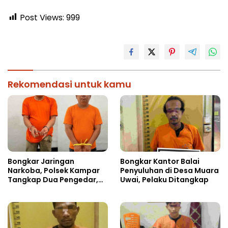
Post Views:
999
Rekomendasi untuk kamu
Bongkar Jaringan
Bongkar Kantor Balai
Narkoba, Polsek Kampar
Penyuluhan di Desa Muara
Tangkap Dua Pengedar,
Uwai, Pelaku Ditangkap
Amankan Sabu dan Pil
Ekstasi