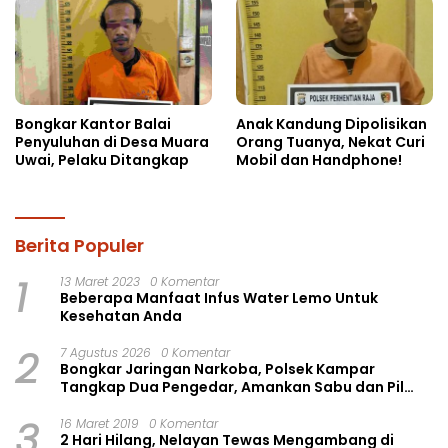
Bongkar Kantor Balai
Anak Kandung Dipolisikan
Penyuluhan di Desa Muara
Orang Tuanya, Nekat Curi
Uwai, Pelaku Ditangkap
Mobil dan Handphone!
Berita Populer
1
13 Maret 2023
0 Komentar
Beberapa Manfaat Infus Water Lemo Untuk
Kesehatan Anda
2
7 Agustus 2026
0 Komentar
Bongkar Jaringan Narkoba, Polsek Kampar
Tangkap Dua Pengedar, Amankan Sabu dan Pil
Ekstasi
3
16 Maret 2019
0 Komentar
2 Hari Hilang, Nelayan Tewas Mengambang di