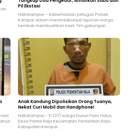
g
Tangkap Dua Pengedar, Amankan Sabu dan
Pil Ekstasi
kan
Hallokampar – Keberhasilan petugas Polsek
Kampar dalam menindaklanjuti laporan warga
kembali membuahkan hasil. Tim gabungan…
a
Anak Kandung Dipolisikan Orang Tuanya,
Nekat Curi Mobil dan Handphone!
hasil
Hallokampar,- TI (37) warga Dusun Pasir Halus,
alnya
Desa Pantai Raja Kecamatan Perhentian Raja,
Kabupaten Kampar…