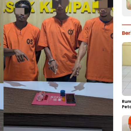
Ber
Rum
Pet