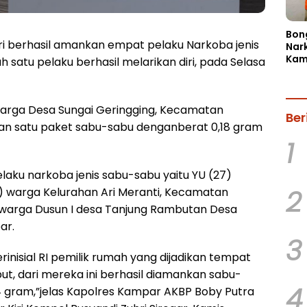
Bon
i berhasil amankan empat pelaku Narkoba jenis
Nar
Kam
 satu pelaku berhasil melarikan diri, pada Selasa
Dua
Ama
Pil 
warga Desa Sungai Geringging, Kecamatan
Ber
kan satu paket sabu-sabu denganberat 0,18 gram
1
laku narkoba jenis sabu-sabu yaitu YU (27)
2
2) warga Kelurahan Ari Meranti, Kecamatan
warga Dusun I desa Tanjung Rambutan Desa
ar.
3
erinisial RI pemilik rumah yang dijadikan tempat
ut, dari mereka ini berhasil diamankan sabu-
4
 gram,”jelas Kapolres Kampar AKBP Boby Putra