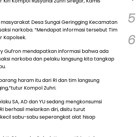
iri Kompol Rusyandi Zuhri Siregar, Kamis
5
i masyarakat Desa Sungai Geringging Kecamatan
nsaksi narkoba. “Mendapat informasi tersebut Tim
6
r Kapolsek.
mry Gufron mendapatkan informasi bahwa ada
nsaksi narkoba dan pelaku langsung kita tangkap
bu.
t barang haram itu dari RI dan tim langsung
ng,”tutur Kompol Zuhri.
elaku SA, AD dan YU sedang mengkonsumsi
berhasil melarikan diri, disitu turut
ecil sabu-sabu seperangkat alat hisap