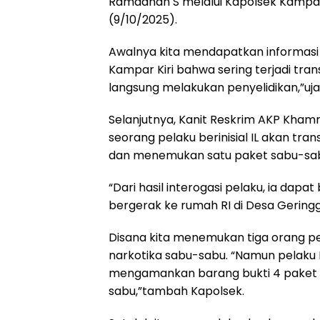
Ramadhan S melalui Kapolsek Kampar K
(9/10/2025).
Awalnya kita mendapatkan informas
Kampar Kiri bahwa sering terjadi tra
langsung melakukan penyelidikan,”uja
Selanjutnya, Kanit Reskrim AKP Kha
seorang pelaku berinisial IL akan tra
dan menemukan satu paket sabu-sa
“Dari hasil interogasi pelaku, ia dapa
bergerak ke rumah RI di Desa Geringgi
Disana kita menemukan tiga orang p
narkotika sabu-sabu. “Namun pelaku RI 
mengamankan barang bukti 4 paket k
sabu,”tambah Kapolsek.