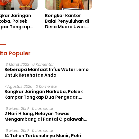
gkar Jaringan
Bongkar Kantor
koba, Polsek
Balai Penyuluhan di
par Tangkap
Desa Muara Uwai,
 Pengedar,
Pelaku Ditangkap
nkan Sabu dan
Ekstasi
ita Populer
13 Maret 2023
0 Komentar
Beberapa Manfaat Infus Water Lemo
Untuk Kesehatan Anda
7 Agustus 2026
0 Komentar
Bongkar Jaringan Narkoba, Polsek
Kampar Tangkap Dua Pengedar,
Amankan Sabu dan Pil Ekstasi
16 Maret 2019
0 Komentar
2 Hari Hilang, Nelayan Tewas
Mengambang di Pantai Cipalawah
Garut
16 Maret 2019
0 Komentar
14 Tahun Terbunuhnya Munir, Polri