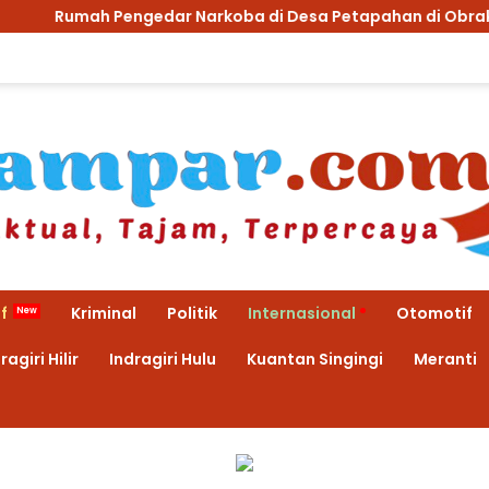
rkoba di Desa Petapahan di Obrak Abrik Polsek Tapung
f
Kriminal
Politik
Internasional
Otomotif
ragiri Hilir
Indragiri Hulu
Kuantan Singingi
Meranti