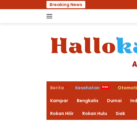
Langsung
Breaking News
Rumah Pengedar Na
ke
konten
Berita
Kesehatan
Otomoti
Kampar
Bengkalis
Dumai
Ind
Rokan Hilir
Rokan Hulu
Siak