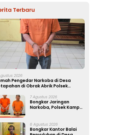
erita Terbaru
Agustus 2026
umah Pengedar Narkoba di Desa
tapahan di Obrak Abrik Polsek
apung
7 Agustus 2026
Bongkar Jaringan
Narkoba, Polsek Kampar
Tangkap Dua Pengedar,
Amankan Sabu dan Pil
Ekstasi
6 Agustus 2026
Bongkar Kantor Balai
Penyuluhan di Desa