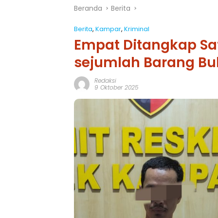
Beranda
Berita
Berita
,
Kampar
,
Kriminal
Empat Ditangkap Satu
sejumlah Barang Buk
Redaksi
9 Oktober 2025