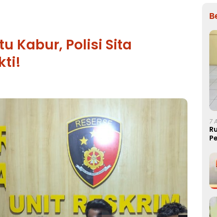
B
 Kabur, Polisi Sita
ti!
7 
R
Pe
T