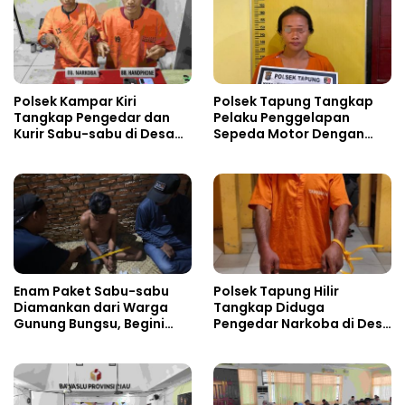
Polsek Kampar Kiri
Polsek Tapung Tangkap
Tangkap Pengedar dan
Pelaku Penggelapan
Kurir Sabu-sabu di Desa
Sepeda Motor Dengan
Kebun Durian
Modus Pinjam
Enam Paket Sabu-sabu
Polsek Tapung Hilir
Diamankan dari Warga
Tangkap Diduga
Gunung Bungsu, Begini
Pengedar Narkoba di Desa
Nasibnya Sekarang!
Kota Bangun