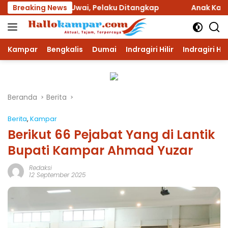
Langsung
Muara Uwai, Pelaku Ditangkap
Breaking News
Anak Kandung Dipolisi
ke
konten
Kampar
Bengkalis
Dumai
Indragiri Hilir
Indragiri Hu
Beranda
Berita
Berita
,
Kampar
Berikut 66 Pejabat Yang di Lantik
Bupati Kampar Ahmad Yuzar
Redaksi
12 September 2025