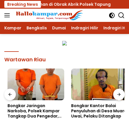
Langsung
 Desa Petapahan di Obrak Abrik Polsek Tapung
Breaking News
Bong
ke
konten
Kampar
Bengkalis
Dumai
Indragiri Hilir
Indragiri Hu
Wartawan Riau
Bongkar Jaringan
Bongkar Kantor Balai
Narkoba, Polsek Kampar
Penyuluhan di Desa Muara
Tangkap Dua Pengedar,
Uwai, Pelaku Ditangkap
Amankan Sabu dan Pil
Ekstasi