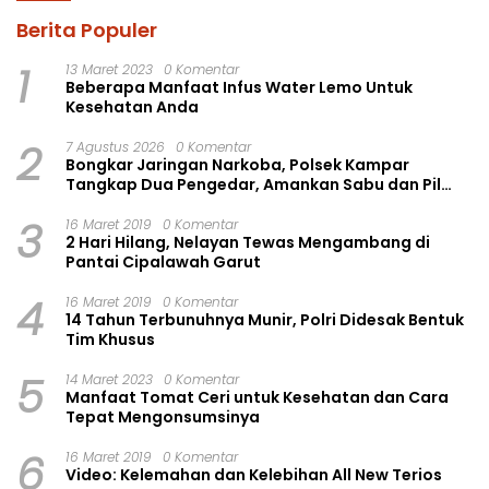
Berita Populer
1
13 Maret 2023
0 Komentar
Beberapa Manfaat Infus Water Lemo Untuk
Kesehatan Anda
2
7 Agustus 2026
0 Komentar
Bongkar Jaringan Narkoba, Polsek Kampar
Tangkap Dua Pengedar, Amankan Sabu dan Pil
Ekstasi
3
16 Maret 2019
0 Komentar
2 Hari Hilang, Nelayan Tewas Mengambang di
Pantai Cipalawah Garut
4
16 Maret 2019
0 Komentar
14 Tahun Terbunuhnya Munir, Polri Didesak Bentuk
Tim Khusus
5
14 Maret 2023
0 Komentar
Manfaat Tomat Ceri untuk Kesehatan dan Cara
Tepat Mengonsumsinya
6
16 Maret 2019
0 Komentar
Video: Kelemahan dan Kelebihan All New Terios