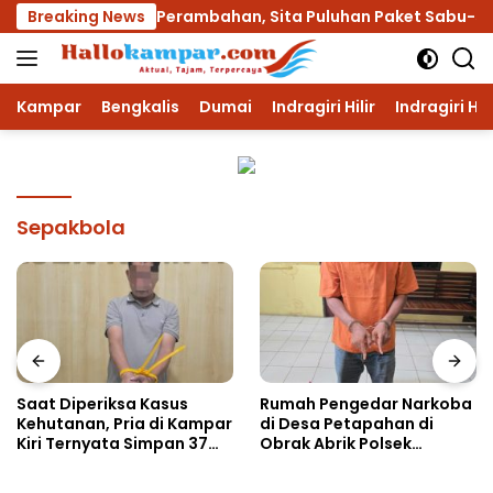
Langsung
 Di Desa Koto Perambahan, Sita Puluhan Paket Sabu-sabu
Breaking News
ke
konten
Kampar
Bengkalis
Dumai
Indragiri Hilir
Indragiri Hu
Sepakbola
Saat Diperiksa Kasus
Rumah Pengedar Narkoba
Kehutanan, Pria di Kampar
di Desa Petapahan di
Kiri Ternyata Simpan 37
Obrak Abrik Polsek
Butir Pil Ekstasi di Mobil
Tapung