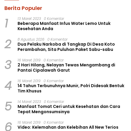
Berita Populer
1
13 Maret 2023
0 Komentar
Beberapa Manfaat Infus Water Lemo Untuk
Kesehatan Anda
2
8 Agustus 2026
0 Komentar
Dua Pelaku Narkoba di Tangkap Di Desa Koto
Perambahan, Sita Puluhan Paket Sabu-sabu
3
16 Maret 2019
0 Komentar
2 Hari Hilang, Nelayan Tewas Mengambang di
Pantai Cipalawah Garut
4
16 Maret 2019
0 Komentar
14 Tahun Terbunuhnya Munir, Polri Didesak Bentuk
Tim Khusus
5
14 Maret 2023
0 Komentar
Manfaat Tomat Ceri untuk Kesehatan dan Cara
Tepat Mengonsumsinya
6
16 Maret 2019
0 Komentar
Video: Kelemahan dan Kelebihan All New Terios