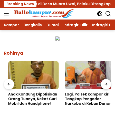
Langsung
alai Penyuluhan di Desa Muara Uwai, Pelaku Ditangkap
Breaking News
ke
konten
Kampar
Bengkalis
Dumai
Indragiri Hilir
Indragiri Hu
Rohinya
Anak Kandung Dipolisikan
Lagi, Polsek Kampar Kiri
Orang Tuanya, Nekat Curi
Tangkap Pengedar
Mobil dan Handphone!
Narkoba di Kebun Durian
Ista 15 Paket sabu-sabu