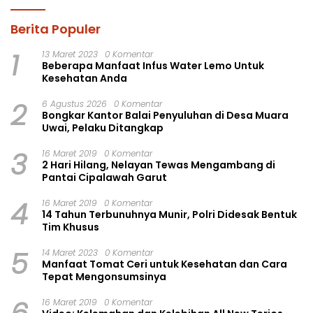
Berita Populer
1
13 Maret 2023
0 Komentar
Beberapa Manfaat Infus Water Lemo Untuk
Kesehatan Anda
2
6 Agustus 2026
0 Komentar
Bongkar Kantor Balai Penyuluhan di Desa Muara
Uwai, Pelaku Ditangkap
3
16 Maret 2019
0 Komentar
2 Hari Hilang, Nelayan Tewas Mengambang di
Pantai Cipalawah Garut
4
16 Maret 2019
0 Komentar
14 Tahun Terbunuhnya Munir, Polri Didesak Bentuk
Tim Khusus
5
14 Maret 2023
0 Komentar
Manfaat Tomat Ceri untuk Kesehatan dan Cara
Tepat Mengonsumsinya
16 Maret 2019
0 Komentar