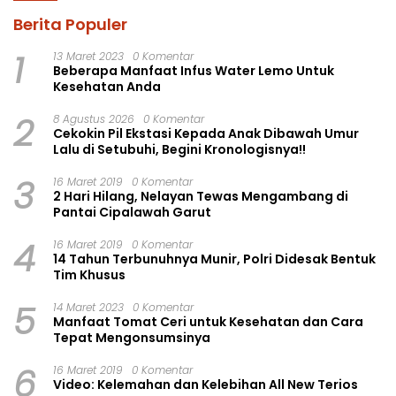
Berita Populer
1
13 Maret 2023
0 Komentar
Beberapa Manfaat Infus Water Lemo Untuk
Kesehatan Anda
2
8 Agustus 2026
0 Komentar
Cekokin Pil Ekstasi Kepada Anak Dibawah Umur
Lalu di Setubuhi, Begini Kronologisnya!!
3
16 Maret 2019
0 Komentar
2 Hari Hilang, Nelayan Tewas Mengambang di
Pantai Cipalawah Garut
4
16 Maret 2019
0 Komentar
14 Tahun Terbunuhnya Munir, Polri Didesak Bentuk
Tim Khusus
5
14 Maret 2023
0 Komentar
Manfaat Tomat Ceri untuk Kesehatan dan Cara
Tepat Mengonsumsinya
6
16 Maret 2019
0 Komentar
Video: Kelemahan dan Kelebihan All New Terios