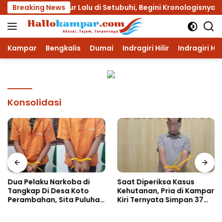
Langsung
k Dibawah Umur Lalu di Setubuhi, Begini Kronologisnya!!
Breaking News
ke
konten
Kampar
Bengkalis
Dumai
Indragiri Hilir
Indragiri Hu
Konsolidasi
Dua Pelaku Narkoba di
Saat Diperiksa Kasus
Tangkap Di Desa Koto
Kehutanan, Pria di Kampar
Perambahan, Sita Puluhan
Kiri Ternyata Simpan 37
Paket Sabu-sabu
Butir Pil Ekstasi di Mobil