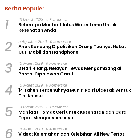
Berita Populer
1
13 Maret 2023
0 Komentar
Beberapa Manfaat Infus Water Lemo Untuk
Kesehatan Anda
2
5 Agustus 2026
0 Komentar
Anak Kandung Dipolisikan Orang Tuanya, Nekat
Curi Mobil dan Handphone!
3
16 Maret 2019
0 Komentar
2 Hari Hilang, Nelayan Tewas Mengambang di
Pantai Cipalawah Garut
4
16 Maret 2019
0 Komentar
14 Tahun Terbunuhnya Munir, Polri Didesak Bentuk
Tim Khusus
5
14 Maret 2023
0 Komentar
Manfaat Tomat Ceri untuk Kesehatan dan Cara
Tepat Mengonsumsinya
6
16 Maret 2019
0 Komentar
Video: Kelemahan dan Kelebihan All New Terios