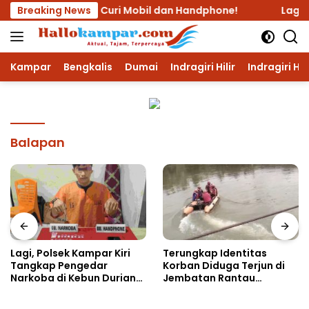
Langsung
uanya, Nekat Curi Mobil dan Handphone!
Breaking News
Lagi, Polse
ke
konten
Kampar
Bengkalis
Dumai
Indragiri Hilir
Indragiri Hu
Balapan
Lagi, Polsek Kampar Kiri
Terungkap Identitas
Tangkap Pengedar
Korban Diduga Terjun di
Narkoba di Kebun Durian
Jembatan Rantau
Ista 15 Paket sabu-sabu
Berangin