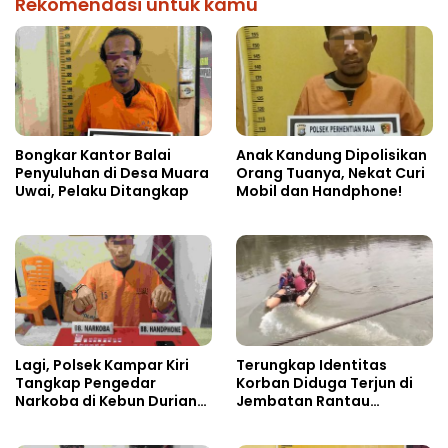
Rekomendasi untuk kamu
Bongkar Kantor Balai
Anak Kandung Dipolisikan
Penyuluhan di Desa Muara
Orang Tuanya, Nekat Curi
Uwai, Pelaku Ditangkap
Mobil dan Handphone!
Lagi, Polsek Kampar Kiri
Terungkap Identitas
Tangkap Pengedar
Korban Diduga Terjun di
Narkoba di Kebun Durian
Jembatan Rantau
Ista 15 Paket sabu-sabu
Berangin