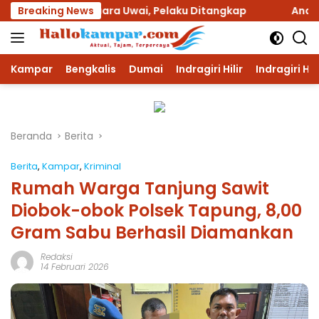
Langsung
di Desa Muara Uwai, Pelaku Ditangkap
Breaking News
Anak Kandung 
ke
konten
Kampar
Bengkalis
Dumai
Indragiri Hilir
Indragiri Hu
Beranda
Berita
Berita
,
Kampar
,
Kriminal
Rumah Warga Tanjung Sawit
Diobok-obok Polsek Tapung, 8,00
Gram Sabu Berhasil Diamankan
Redaksi
14 Februari 2026