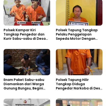
Polsek Kampar Kiri
Polsek Tapung Tangkap
Tangkap Pengedar dan
Pelaku Penggelapan
Kurir Sabu-sabu di Desa
Sepeda Motor Dengan
Kebun Durian
Modus Pinjam
Enam Paket Sabu-sabu
Polsek Tapung Hilir
Diamankan dari Warga
Tangkap Diduga
Gunung Bungsu, Begini
Pengedar Narkoba di Desa
Nasibnya Sekarang!
Kota Bangun