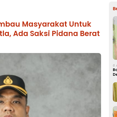
B
imbau Masyarakat Untuk
la, Ada Saksi Pidana Berat
6 
Bo
D