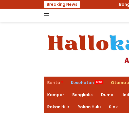
Langsung
Breaking News
Bongkar Kantor Balai Peny
ke
konten
Berita
Kesehatan
Otomoti
Kampar
Bengkalis
Dumai
Ind
Rokan Hilir
Rokan Hulu
Siak