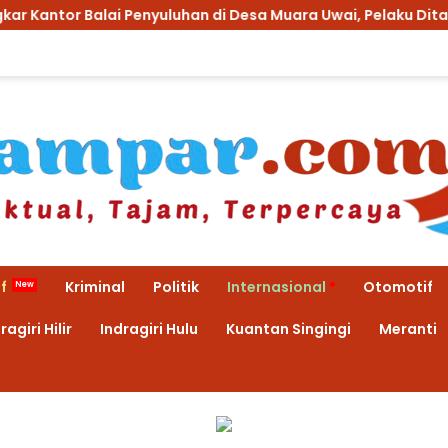
uluhan di Desa Muara Uwai, Pelaku Ditangkap
Anak K
f
Kriminal
Politik
Internasional
Otomotif
ragiri Hilir
Indragiri Hulu
Kuantan Singingi
Meranti