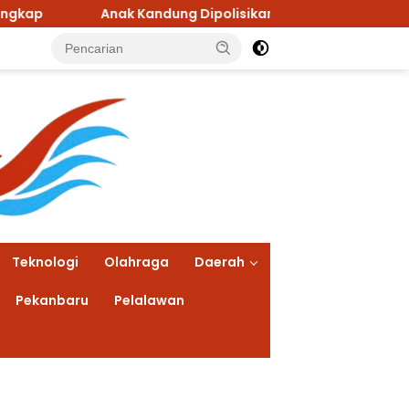
andung Dipolisikan Orang Tuanya, Nekat Curi Mobil dan Han
Teknologi
Olahraga
Daerah
Pekanbaru
Pelalawan