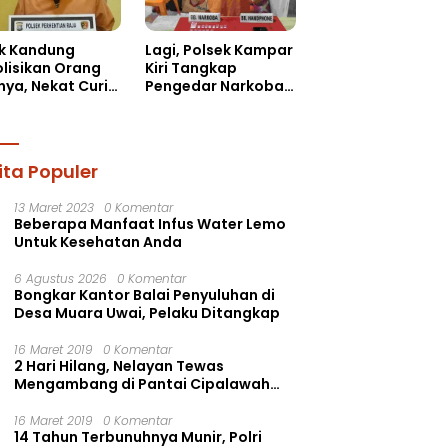
k Kandung
Lagi, Polsek Kampar
olisikan Orang
Kiri Tangkap
nya, Nekat Curi
Pengedar Narkoba
il dan
di Kebun Durian Ista
dphone!
15 Paket sabu-sabu
ita Populer
13 Maret 2023
0 Komentar
Beberapa Manfaat Infus Water Lemo
Untuk Kesehatan Anda
6 Agustus 2026
0 Komentar
Bongkar Kantor Balai Penyuluhan di
Desa Muara Uwai, Pelaku Ditangkap
16 Maret 2019
0 Komentar
2 Hari Hilang, Nelayan Tewas
Mengambang di Pantai Cipalawah
Garut
16 Maret 2019
0 Komentar
14 Tahun Terbunuhnya Munir, Polri