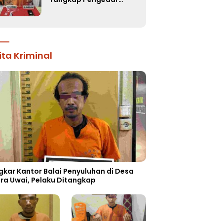
Narkoba di Kebun
Durian Ista 15 Paket
sabu-sabu
ita Kriminal
gkar Kantor Balai Penyuluhan di Desa
ra Uwai, Pelaku Ditangkap