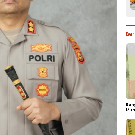
Ber
Bon
Mua