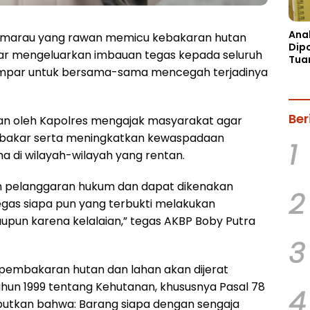
Ana
emarau yang rawan memicu kebakaran hutan
Dip
par mengeluarkan imbauan tegas kepada seluruh
Tua
ampar untuk bersama-sama mencegah terjadinya
Mob
Han
Ber
n oleh Kapolres mengajak masyarakat agar
ibakar serta meningkatkan kewaspadaan
1
a di wilayah-wilayah yang rentan.
h pelanggaran hukum dan dapat dikenakan
2
egas siapa pun yang terbukti melakukan
pun karena kelalaian,” tegas AKBP Boby Putra
3
pembakaran hutan dan lahan akan dijerat
n 1999 tentang Kehutanan, khususnya Pasal 78
4
ebutkan bahwa: Barang siapa dengan sengaja