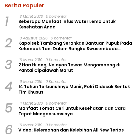
Berita Populer
1
13 Maret 2023
0 Komentar
Beberapa Manfaat Infus Water Lemo Untuk
Kesehatan Anda
2
10 Agustus 2026
0 Komentar
Kapolsek Tambang Serahkan Bantuan Pupuk Pada
Kelompok Tani Dalam Rangka Swasembada
Pangan
3
16 Maret 2019
0 Komentar
2 Hari Hilang, Nelayan Tewas Mengambang di
Pantai Cipalawah Garut
4
16 Maret 2019
0 Komentar
14 Tahun Terbunuhnya Munir, Polri Didesak Bentuk
Tim Khusus
5
14 Maret 2023
0 Komentar
Manfaat Tomat Ceri untuk Kesehatan dan Cara
Tepat Mengonsumsinya
6
16 Maret 2019
0 Komentar
Video: Kelemahan dan Kelebihan All New Terios