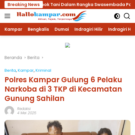
Langsung
a Kelompok Tani Dalam Rangka Swasembada Pangan
Breaking News
ke
konten
Kampar
Bengkalis
Dumai
Indragiri Hilir
Indragiri Hu
Beranda
Berita
Berita
,
Kampar
,
Kriminal
Polres Kampar Gulung 6 Pelaku
Narkoba di 3 TKP di Kecamatan
Gunung Sahilan
Redaksi
4 Mei 2025