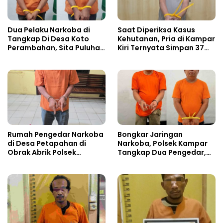
Dua Pelaku Narkoba di
Saat Diperiksa Kasus
Tangkap Di Desa Koto
Kehutanan, Pria di Kampar
Perambahan, Sita Puluhan
Kiri Ternyata Simpan 37
Paket Sabu-sabu
Butir Pil Ekstasi di Mobil
Rumah Pengedar Narkoba
Bongkar Jaringan
di Desa Petapahan di
Narkoba, Polsek Kampar
Obrak Abrik Polsek
Tangkap Dua Pengedar,
Tapung
Amankan Sabu dan Pil
Ekstasi