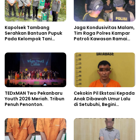
Kapolsek Tambang
Jaga Kondusivitas Malam,
Serahkan Bantuan Pupuk
Tim Raga Polres Kampar
Pada Kelompok Tani
Patroli Kawasan Ramai
Dalam Rangka
hingga Lingkar Kantor
Swasembada Pangan
Bupati
TEDxMAN Two Pekanbaru
Cekokin Pil Ekstasi Kepada
Youth 2026 Meriah. Tribun
Anak Dibawah Umur Lalu
Penuh Penonton.
di Setubuhi, Begini
Kronologisnya!!