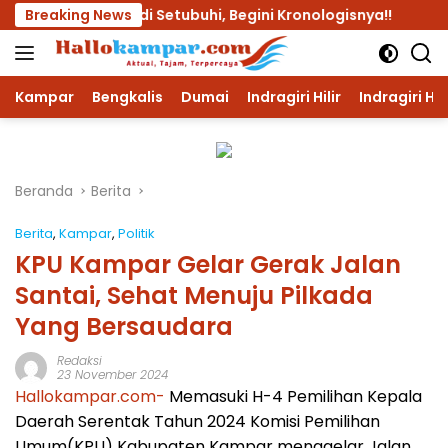
Langsung
mur Lalu di Setubuhi, Begini Kronologisnya!!
Breaking News
Dua Pel
ke
konten
Kampar
Bengkalis
Dumai
Indragiri Hilir
Indragiri Hu
Beranda
Berita
Berita
,
Kampar
,
Politik
KPU Kampar Gelar Gerak Jalan
Santai, Sehat Menuju Pilkada
Yang Bersaudara
Redaksi
23 November 2024
Hallokampar.com-
Memasuki H-4 Pemilihan Kepala
Daerah Serentak Tahun 2024 Komisi Pemilihan
Umum(KPU) Kabupaten Kampar menggelar Jalan