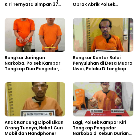
Kiri Ternyata Simpan 37
Obrak Abrik Polsek
Butir Pil Ekstasi di Mobil
Tapung
Bongkar Jaringan
Bongkar Kantor Balai
Narkoba, Polsek Kampar
Penyuluhan di Desa Muara
Tangkap Dua Pengedar,
Uwai, Pelaku Ditangkap
Amankan Sabu dan Pil
Ekstasi
Anak Kandung Dipolisikan
Lagi, Polsek Kampar Kiri
Orang Tuanya, Nekat Curi
Tangkap Pengedar
Mobil dan Handphone!
Narkoba di Kebun Durian