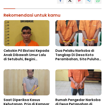
Rekomendasi untuk kamu
Cekokin Pil Ekstasi Kepada
Dua Pelaku Narkoba di
Anak Dibawah Umur Lalu
Tangkap Di Desa Koto
di Setubuhi, Begini
Perambahan, Sita Puluhan
Kronologisnya!!
Paket Sabu-sabu
Saat Diperiksa Kasus
Rumah Pengedar Narkoba
Kehutanan, Pria di Kampar
di Desa Petapahan di