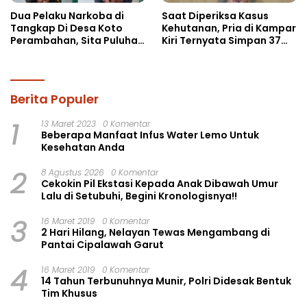
Dua Pelaku Narkoba di
Saat Diperiksa Kasus
Tangkap Di Desa Koto
Kehutanan, Pria di Kampar
Perambahan, Sita Puluhan
Kiri Ternyata Simpan 37
Paket Sabu-sabu
Butir Pil Ekstasi di Mobil
Berita Populer
1
13 Maret 2023
0 Komentar
Beberapa Manfaat Infus Water Lemo Untuk
Kesehatan Anda
2
8 Agustus 2026
0 Komentar
Cekokin Pil Ekstasi Kepada Anak Dibawah Umur
Lalu di Setubuhi, Begini Kronologisnya!!
3
16 Maret 2019
0 Komentar
2 Hari Hilang, Nelayan Tewas Mengambang di
Pantai Cipalawah Garut
4
16 Maret 2019
0 Komentar
14 Tahun Terbunuhnya Munir, Polri Didesak Bentuk
Tim Khusus