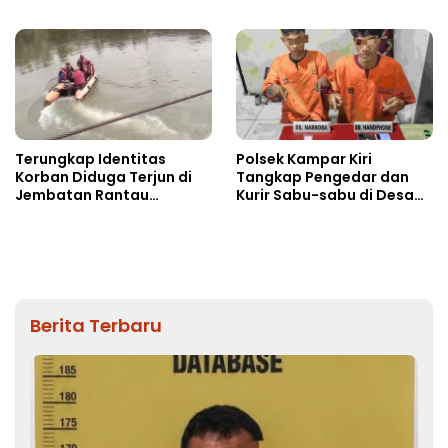
Ista 15 Paket sabu-sabu
Terungkap Identitas
Polsek Kampar Kiri
Korban Diduga Terjun di
Tangkap Pengedar dan
Jembatan Rantau
Kurir Sabu-sabu di Desa
Berangin
Kebun Durian
Berita Terbaru