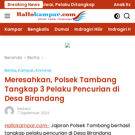
Langsung
sa Muara Uwai, Pelaku Ditangkap
Breaking News
Anak Kandung Dipol
ke
konten
Kampar
Bengkalis
Dumai
Indragiri Hilir
Indragiri Hu
Beranda
Berita
Berita
,
Kampar
,
Kriminal
Meresahkan, Polsek Tambang
Tangkap 3 Pelaku Pencurian di
Desa Birandang
Redaksi
7 September 2024
Hallokampar.com-
Jajaran Polsek Tambang berhasil
tangkap pelaku pencurian di Desa Birandang