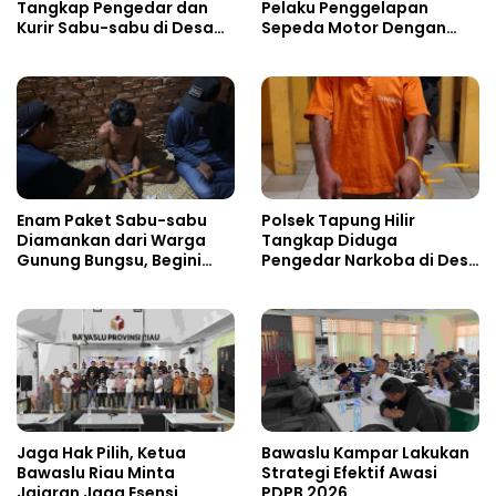
Tangkap Pengedar dan
Pelaku Penggelapan
Kurir Sabu-sabu di Desa
Sepeda Motor Dengan
Kebun Durian
Modus Pinjam
Enam Paket Sabu-sabu
Polsek Tapung Hilir
Diamankan dari Warga
Tangkap Diduga
Gunung Bungsu, Begini
Pengedar Narkoba di Desa
Nasibnya Sekarang!
Kota Bangun
Jaga Hak Pilih, Ketua
Bawaslu Kampar Lakukan
Bawaslu Riau Minta
Strategi Efektif Awasi
Jajaran Jaga Esensi
PDPB 2026