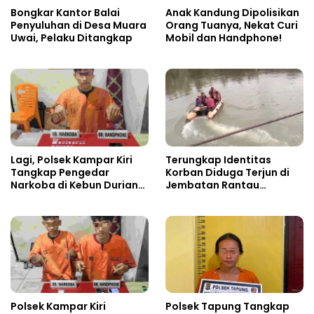
Bongkar Kantor Balai
Anak Kandung Dipolisikan
Penyuluhan di Desa Muara
Orang Tuanya, Nekat Curi
Uwai, Pelaku Ditangkap
Mobil dan Handphone!
Lagi, Polsek Kampar Kiri
Terungkap Identitas
Tangkap Pengedar
Korban Diduga Terjun di
Narkoba di Kebun Durian
Jembatan Rantau
Ista 15 Paket sabu-sabu
Berangin
Polsek Kampar Kiri
Polsek Tapung Tangkap