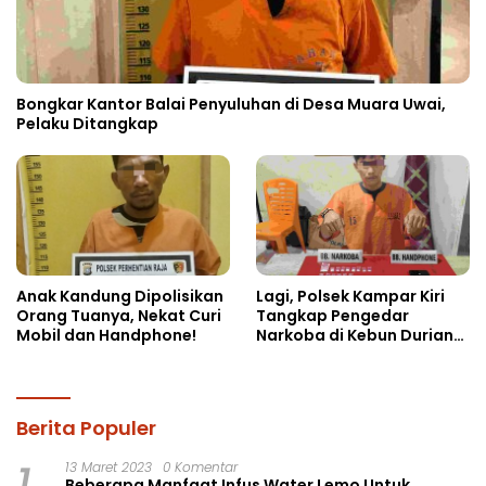
Bongkar Kantor Balai Penyuluhan di Desa Muara Uwai,
Pelaku Ditangkap
Anak Kandung Dipolisikan
Lagi, Polsek Kampar Kiri
Orang Tuanya, Nekat Curi
Tangkap Pengedar
Mobil dan Handphone!
Narkoba di Kebun Durian
Ista 15 Paket sabu-sabu
Berita Populer
1
13 Maret 2023
0 Komentar
Beberapa Manfaat Infus Water Lemo Untuk