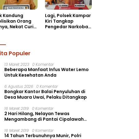
k Kandung
Lagi, Polsek Kampar
olisikan Orang
Kiri Tangkap
nya, Nekat Curi
Pengedar Narkoba
il dan
di Kebun Durian Ista
dphone!
15 Paket sabu-sabu
ita Populer
13 Maret 2023
0 Komentar
Beberapa Manfaat Infus Water Lemo
Untuk Kesehatan Anda
6 Agustus 2026
0 Komentar
Bongkar Kantor Balai Penyuluhan di
Desa Muara Uwai, Pelaku Ditangkap
16 Maret 2019
0 Komentar
2 Hari Hilang, Nelayan Tewas
Mengambang di Pantai Cipalawah
Garut
16 Maret 2019
0 Komentar
14 Tahun Terbunuhnya Munir, Polri