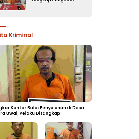
Narkoba di Kebun
Durian Ista 15 Paket
sabu-sabu
ita Kriminal
gkar Kantor Balai Penyuluhan di Desa
ra Uwai, Pelaku Ditangkap