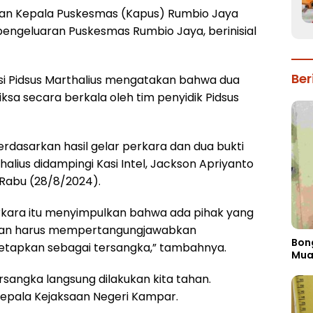
tan Kepala Puskesmas (Kapus) Rumbio Jaya
pengeluaran Puskesmas Rumbio Jaya, berinisial
Ber
asi Pidsus Marthalius mengatakan bahwa dua
iksa secara berkala oleh tim penyidik Pidsus
erdasarkan hasil gelar perkara dan dua bukti
lius didampingi Kasi Intel, Jackson Apriyanto
 Rabu (28/8/2024).
perkara itu menyimpulkan bahwa ada pihak yang
ian harus mempertangungjawabkan
Bon
tetapkan sebagai tersangka,” tambahnya.
Mua
sangka langsung dilakukan kita tahan.
Kepala Kejaksaan Negeri Kampar.