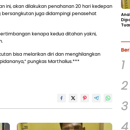
an ini, akan dilakukan penahanan 20 hari kedepan
ng bersangkutan juga didampingi penasehat
Ana
Dip
Tua
Mob
pertimbangan kenapa kedua ditahan yakni,
Han
n.
Ber
tan bisa melarikan diri dan menghilangkan
1
pidananya,” pungkas Marthalius.***
2
3
4