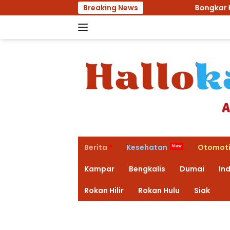
Langsung
Breaking News
Bongkar Kantor Balai Peny
ke
konten
Berita
Kesehatan
Otomoti
Kampar
Bengkalis
Dumai
Ind
Rokan Hilir
Rokan Hulu
Siak