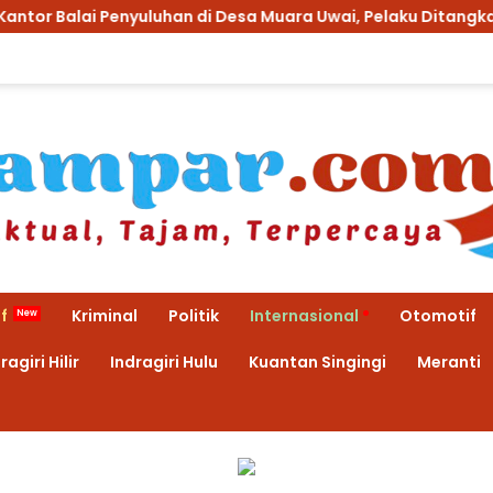
uluhan di Desa Muara Uwai, Pelaku Ditangkap
Anak K
f
Kriminal
Politik
Internasional
Otomotif
ragiri Hilir
Indragiri Hulu
Kuantan Singingi
Meranti