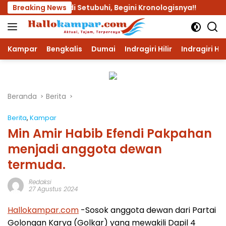
Langsung
mur Lalu di Setubuhi, Begini Kronologisnya!!
Breaking News
Dua Pel
ke
konten
Kampar
Bengkalis
Dumai
Indragiri Hilir
Indragiri Hu
Beranda
Berita
Berita
,
Kampar
Min Amir Habib Efendi Pakpahan
menjadi anggota dewan
termuda.
Redaksi
27 Agustus 2024
Hallokampar.com
-Sosok anggota dewan dari Partai
Golongan Karya (Golkar) yang mewakili Dapil 4