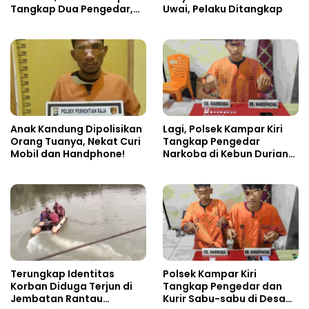
Tangkap Dua Pengedar,
Uwai, Pelaku Ditangkap
Amankan Sabu dan Pil
Ekstasi
Anak Kandung Dipolisikan
Lagi, Polsek Kampar Kiri
Orang Tuanya, Nekat Curi
Tangkap Pengedar
Mobil dan Handphone!
Narkoba di Kebun Durian
Ista 15 Paket sabu-sabu
Terungkap Identitas
Polsek Kampar Kiri
Korban Diduga Terjun di
Tangkap Pengedar dan
Jembatan Rantau
Kurir Sabu-sabu di Desa