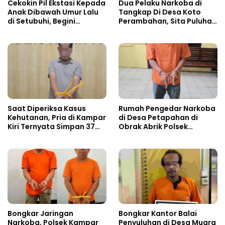
Cekokin Pil Ekstasi Kepada
Dua Pelaku Narkoba di
Anak Dibawah Umur Lalu
Tangkap Di Desa Koto
di Setubuhi, Begini
Perambahan, Sita Puluhan
Kronologisnya!!
Paket Sabu-sabu
Saat Diperiksa Kasus
Rumah Pengedar Narkoba
Kehutanan, Pria di Kampar
di Desa Petapahan di
Kiri Ternyata Simpan 37
Obrak Abrik Polsek
Butir Pil Ekstasi di Mobil
Tapung
Bongkar Jaringan
Bongkar Kantor Balai
Narkoba, Polsek Kampar
Penyuluhan di Desa Muara