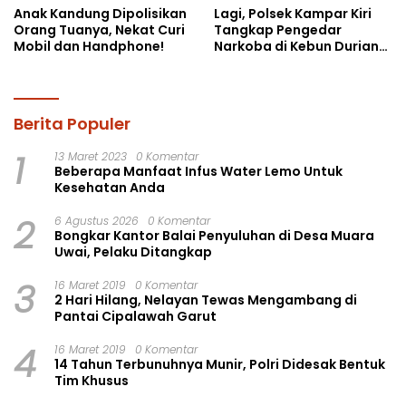
Anak Kandung Dipolisikan
Lagi, Polsek Kampar Kiri
Orang Tuanya, Nekat Curi
Tangkap Pengedar
Mobil dan Handphone!
Narkoba di Kebun Durian
Ista 15 Paket sabu-sabu
Berita Populer
1
13 Maret 2023
0 Komentar
Beberapa Manfaat Infus Water Lemo Untuk
Kesehatan Anda
2
6 Agustus 2026
0 Komentar
Bongkar Kantor Balai Penyuluhan di Desa Muara
Uwai, Pelaku Ditangkap
3
16 Maret 2019
0 Komentar
2 Hari Hilang, Nelayan Tewas Mengambang di
Pantai Cipalawah Garut
4
16 Maret 2019
0 Komentar
14 Tahun Terbunuhnya Munir, Polri Didesak Bentuk
Tim Khusus