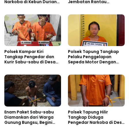
Narkoba di Kebun Durian
Jembatan Rantau
Ista 15 Paket sabu-sabu
Berangin
Polsek Kampar Kiri
Polsek Tapung Tangkap
Tangkap Pengedar dan
Pelaku Penggelapan
Kurir Sabu-sabu di Desa
Sepeda Motor Dengan
Kebun Durian
Modus Pinjam
Enam Paket Sabu-sabu
Polsek Tapung Hilir
Diamankan dari Warga
Tangkap Diduga
Gunung Bungsu, Begini
Pengedar Narkoba di Desa
Nasibnya Sekarang!
Kota Bangun