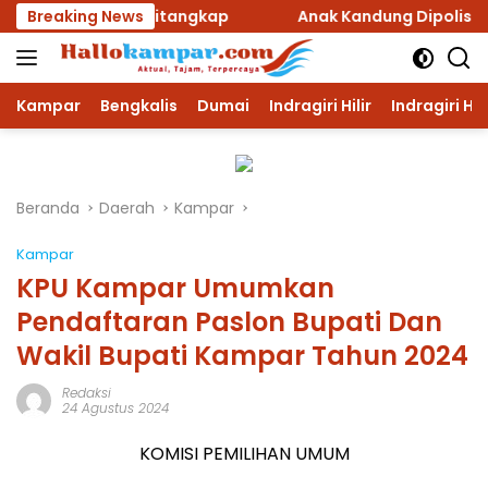
Langsung
ku Ditangkap
Breaking News
Anak Kandung Dipolisikan Orang Tuanya
ke
konten
Kampar
Bengkalis
Dumai
Indragiri Hilir
Indragiri Hu
Beranda
Daerah
Kampar
Kampar
KPU Kampar Umumkan
Pendaftaran Paslon Bupati Dan
Wakil Bupati Kampar Tahun 2024
Redaksi
24 Agustus 2024
KOMISI PEMILIHAN UMUM